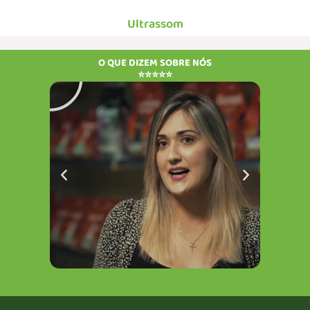
Ultrassom
Reproduzir
Rep
O QUE DIZEM SOBRE NÓS
⭐⭐⭐⭐⭐