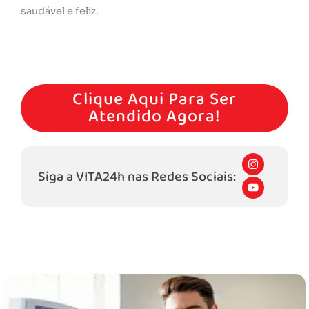
saudável e feliz.
Agende Hoje Mesmo Um Atendimento Conosco!
Clique Aqui Para Ser
Atendido Agora!
I
n
Siga a VITA24h nas Redes Sociais:
s
Y
t
o
a
u
g
t
r
u
a
b
m
e
Outros Serviços Que Oferecemos:​