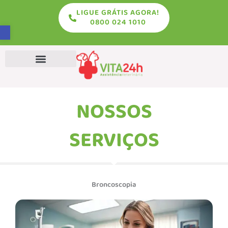
LIGUE GRÁTIS AGORA!
conteúdo
0800 024 1010
Abrir a barra de ferramentas
Exames Veterinários
NOSSOS
SERVIÇOS
Broncoscopia