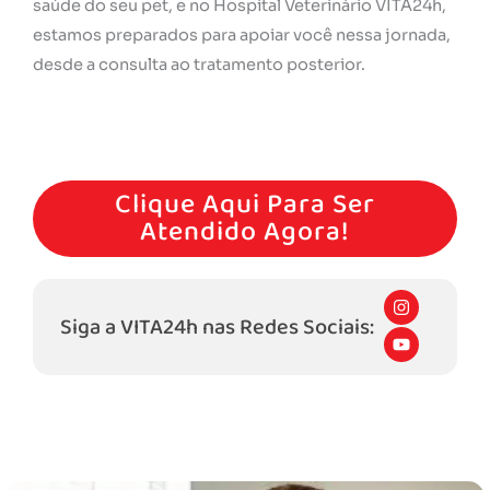
saúde do seu pet, e no Hospital Veterinário VITA24h,
estamos preparados para apoiar você nessa jornada,
desde a consulta ao tratamento posterior.
Agende Hoje Mesmo Um Atendimento Conosco!
Clique Aqui Para Ser
Atendido Agora!
I
n
Siga a VITA24h nas Redes Sociais:
s
Y
t
o
a
u
g
t
r
u
a
b
m
e
Outros Serviços Que Oferecemos:​