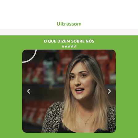
Ultrassom
Reproduzir
Rep
O QUE DIZEM SOBRE NÓS
⭐⭐⭐⭐⭐