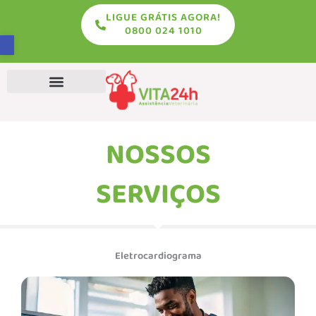
LIGUE GRÁTIS AGORA!
conteúdo
0800 024 1010
Abrir a barra de ferramentas
Exames Veterinários
NOSSOS
SERVIÇOS
Eletrocardiograma