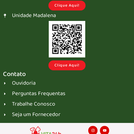
Clique Aqui!
Unidade Madalena
Clique Aqui!
Contato
Ouvidoria
Perguntas Frequentas
Trabalhe Conosco
Seja um Fornecedor
I
Y
n
o