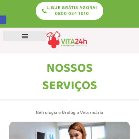
LIGUE GRÁTIS AGORA!
conteúdo
0800 024 1010
Abrir a barra de ferramentas
Exames Veterinários
NOSSOS
SERVIÇOS
Nefrologia e Urologia Veterinária