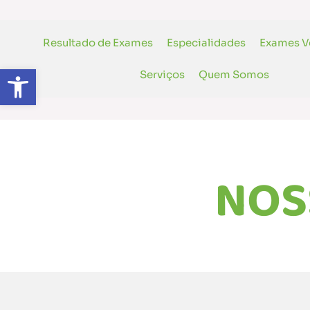
conteúdo
Resultado de Exames
Especialidades
Exames V
Abrir a barra de ferramentas
Serviços
Quem Somos
NOS