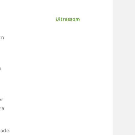
Ultrassom
am
m
er
ra
dade