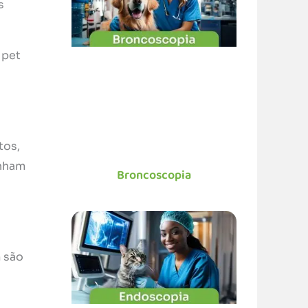
s
 pet
tos,
enham
Broncoscopia
 são