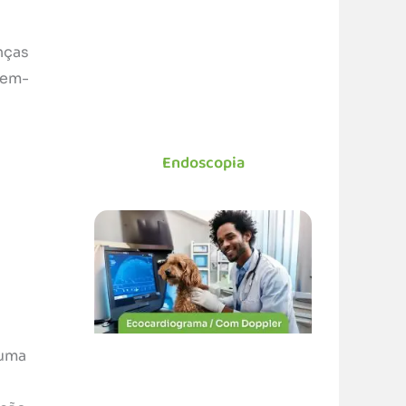
nças
bem-
Endoscopia
 uma