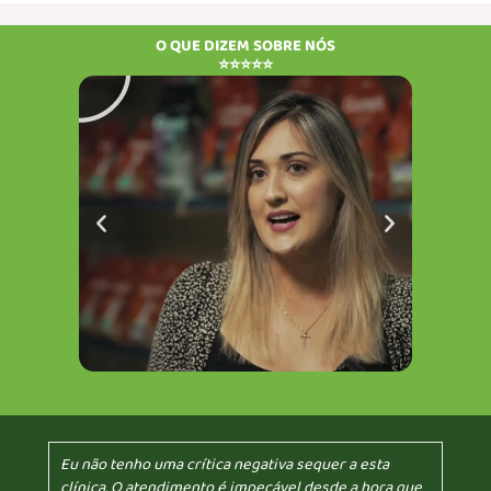
Reproduzir
Rep
O QUE DIZEM SOBRE NÓS
⭐⭐⭐⭐⭐
Eu não tenho uma crítica negativa sequer a esta
clínica. O atendimento é impecável desde a hora que