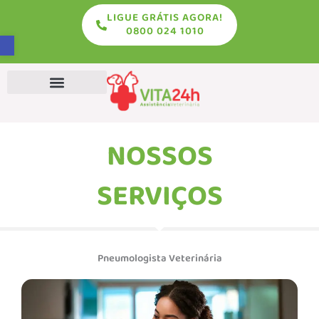
LIGUE GRÁTIS AGORA!
conteúdo
0800 024 1010
Abrir a barra de ferramentas
Exames Veterinários
NOSSOS
SERVIÇOS
Pneumologista Veterinária