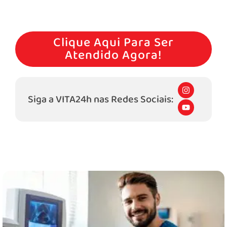
Agende Hoje Mesmo Um Atendimento Conosco!
Clique Aqui Para Ser
Atendido Agora!
I
n
Siga a VITA24h nas Redes Sociais:
s
Y
t
o
a
u
g
t
r
u
a
b
m
e
Outros Serviços Que Oferecemos:​